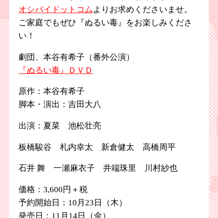
オシバイドットコム
よりお求めくださいませ。
ご家庭でもぜひ『ぬるい毒』をお楽しみくださ
い！
劇団、本谷有希子（番外公演）
『ぬるい毒』ＤＶＤ
原作：本谷有希子
脚本・演出：吉田大八
出演：夏菜 池松壮亮
板橋駿谷 札内幸太 新倉健太 高橋周平
石井 舞 一瀬麻衣子 井端珠里 川村紗也
価格：3,600円＋税
予約開始日：10月23日（木）
発売日：11月14日（金）